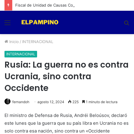
Fiscal de Unidad de Causas Complejas expuso en foro internacional de la APEC sobre integridad económica
Menú
B
p
Inicio
/
INTERNACIONAL
INTERNACIONAL
Rusia: La guerra no es contra
Ucrania, sino contra
Occidente
fernandoh
agosto 12, 2024
225
1 minuto de lectura
El ministro de Defensa de Rusia, Andréi Beloúsov, declaró
este lunes que la guerra que su país libra en Ucrania no es
solo contra esa nación, sino contra un «Occidente