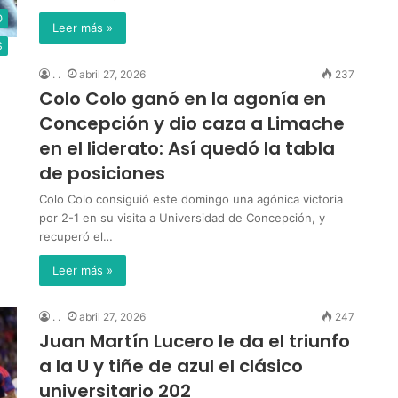
O
Leer más »
S
. .
abril 27, 2026
237
Colo Colo ganó en la agonía en
Concepción y dio caza a Limache
en el liderato: Así quedó la tabla
de posiciones
Colo Colo consiguió este domingo una agónica victoria
por 2-1 en su visita a Universidad de Concepción, y
recuperó el…
Leer más »
. .
abril 27, 2026
247
Juan Martín Lucero le da el triunfo
a la U y tiñe de azul el clásico
universitario 202