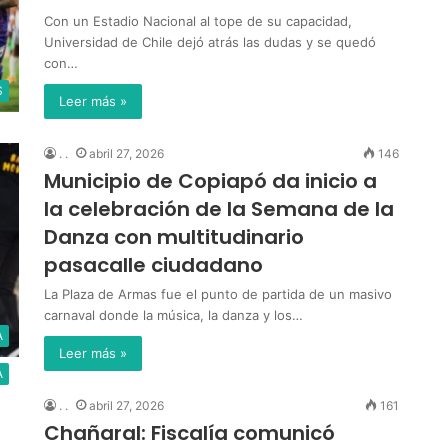
Con un Estadio Nacional al tope de su capacidad,
Universidad de Chile dejó atrás las dudas y se quedó
con…
S
Leer más »
. .
abril 27, 2026
146
Municipio de Copiapó da inicio a
la celebración de la Semana de la
Danza con multitudinario
pasacalle ciudadano
La Plaza de Armas fue el punto de partida de un masivo
carnaval donde la música, la danza y los…
A
Leer más »
A
. .
abril 27, 2026
161
Chañaral: Fiscalía comunicó