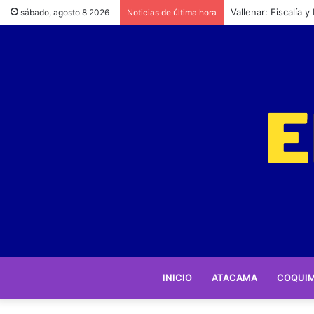
SAG reitera llamado
sábado, agosto 8 2026
Noticias de última hora
INICIO
ATACAMA
COQUI