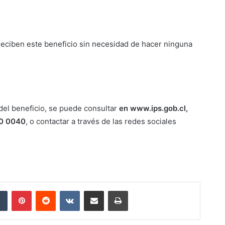
 reciben este beneficio sin necesidad de hacer ninguna
del beneficio, se puede consultar
en www.ips.gob.cl,
0 0040
, o contactar a través de las redes sociales
dIn
Tumblr
Pinterest
Reddit
VKontakte
Compartir por correo electrónico
Imprimir