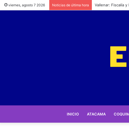
SAG reitera llamado
viernes, agosto 7 2026
Noticias de última hora
INICIO
ATACAMA
COQUI