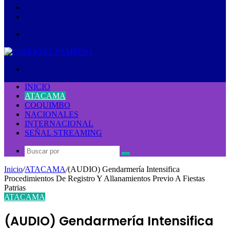
lateral
Publicación
al
Acceso
azar
Menú
Buscar
por
INICIO
ATACAMA
COQUIMBO
NACIONALES
INTERNACIONAL
SEÑAL STREAMING
Buscar
por
Inicio
/
ATACAMA
/
(AUDIO) Gendarmería Intensifica
Procedimientos De Registro Y Allanamientos Previo A Fiestas
Patrias
ATACAMA
(AUDIO) Gendarmería Intensifica