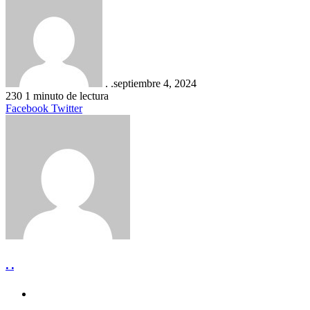
. .
septiembre 4, 2024
230
1 minuto de lectura
LinkedIn
Tumblr
Pinterest
Reddit
VKontakte
Compartir
Imprimir
Facebook
Twitter
por
correo
electrónico
. .
Sitio
web