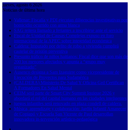
jueves, agosto 6 2026
Noticias de última hora
Vallenar: Fiscalía y PDI ejecutan diligencias investigativas por
homicidio ocurrido con arma blanca
SAG reitera llamado a feriantes a inscribirse ante el servicio
Fiscal de Unidad de Causas Complejas expuso en foro
internacional de la APEC sobre integridad económica
Caldera: Imputado por delito de robo a vivienda cumplirá
cautelar de prisión preventiva
Presunto tráfico de niños haitianos: Fiscal dice que son más de
200 los menores afectados y apunta a “grupo muy
organizado”
Ausenco designa a Sam Izaguirre como vicepresidente de
Ejecución de Proyectos para Sudamérica
(CALDERA) Ministerio De Salud Y Oficina Grd Certifican
A Formadores En Salud Mental
CEIM será parte de Smart City Summit Iquique 2026 y
abordará el rol del capital humano en las ciudades inteligentes
juegos infantiles será renovado en plaza condell de caldera.
Música, aprendizaje y colaboración: Jardín Infantil Amanecer
de Copiapó y Escuela San Vicente de Paul desarrollan
innovadora in-tervención artístico-pedagógica
Barra