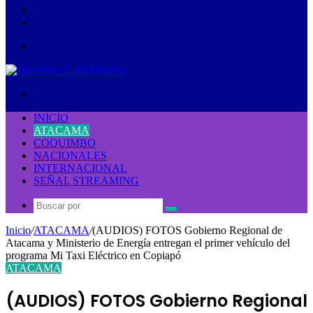
lateral
Publicación
al
Acceso
azar
Menú
Buscar
por
INICIO
ATACAMA
COQUIMBO
NACIONALES
INTERNACIONAL
SEÑAL STREAMING
Buscar
por
Inicio
/
ATACAMA
/
(AUDIOS) FOTOS Gobierno Regional de
Atacama y Ministerio de Energía entregan el primer vehículo del
programa Mi Taxi Eléctrico en Copiapó
ATACAMA
(AUDIOS) FOTOS Gobierno Regional