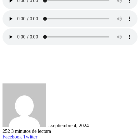
. .
septiembre 4, 2024
252
3 minutos de lectura
LinkedIn
Tumblr
Pinterest
Reddit
VKontakte
Compartir
Imprimir
Facebook
Twitter