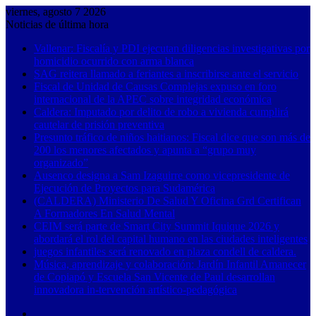
viernes, agosto 7 2026
Noticias de última hora
Vallenar: Fiscalía y PDI ejecutan diligencias investigativas por
homicidio ocurrido con arma blanca
SAG reitera llamado a feriantes a inscribirse ante el servicio
Fiscal de Unidad de Causas Complejas expuso en foro
internacional de la APEC sobre integridad económica
Caldera: Imputado por delito de robo a vivienda cumplirá
cautelar de prisión preventiva
Presunto tráfico de niños haitianos: Fiscal dice que son más de
200 los menores afectados y apunta a “grupo muy
organizado”
Ausenco designa a Sam Izaguirre como vicepresidente de
Ejecución de Proyectos para Sudamérica
(CALDERA) Ministerio De Salud Y Oficina Grd Certifican
A Formadores En Salud Mental
CEIM será parte de Smart City Summit Iquique 2026 y
abordará el rol del capital humano en las ciudades inteligentes
juegos infantiles será renovado en plaza condell de caldera.
Música, aprendizaje y colaboración: Jardín Infantil Amanecer
de Copiapó y Escuela San Vicente de Paul desarrollan
innovadora in-tervención artístico-pedagógica
Barra