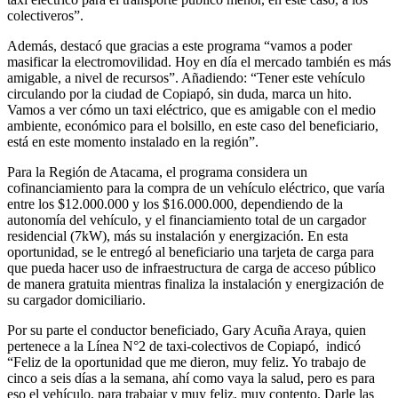
colectiveros”.
Además, destacó que gracias a este programa “vamos a poder
masificar la electromovilidad. Hoy en día el mercado también es más
amigable, a nivel de recursos”. Añadiendo: “Tener este vehículo
circulando por la ciudad de Copiapó, sin duda, marca un hito.
Vamos a ver cómo un taxi eléctrico, que es amigable con el medio
ambiente, económico para el bolsillo, en este caso del beneficiario,
está en este momento instalado en la región”.
Para la Región de Atacama, el programa considera un
cofinanciamiento para la compra de un vehículo eléctrico, que varía
entre los $12.000.000 y los $16.000.000, dependiendo de la
autonomía del vehículo, y el financiamiento total de un cargador
residencial (7kW), más su instalación y energización. En esta
oportunidad, se le entregó al beneficiario una tarjeta de carga para
que pueda hacer uso de infraestructura de carga de acceso público
de manera gratuita mientras finaliza la instalación y energización de
su cargador domiciliario.
Por su parte el conductor beneficiado, Gary Acuña Araya, quien
pertenece a la Línea N°2 de taxi-colectivos de Copiapó, indicó
“Feliz de la oportunidad que me dieron, muy feliz. Yo trabajo de
cinco a seis días a la semana, ahí como vaya la salud, pero es para
eso el vehículo, para trabajar y muy feliz, muy contento. Darle las