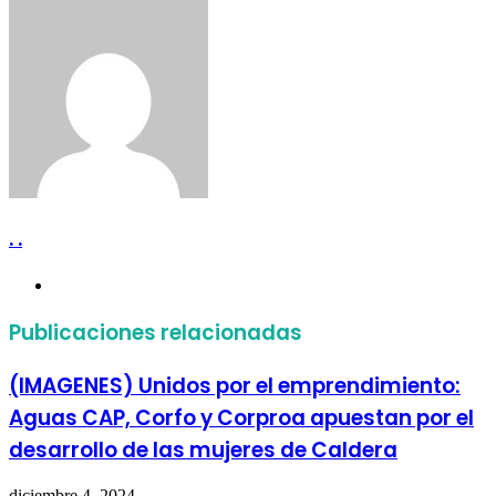
por
correo
electrónico
. .
Sitio
web
Publicaciones relacionadas
(IMAGENES) Unidos por el emprendimiento:
Aguas CAP, Corfo y Corproa apuestan por el
desarrollo de las mujeres de Caldera
diciembre 4, 2024