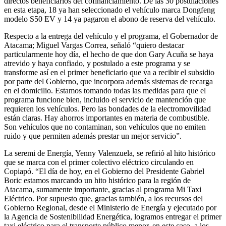
directos beneficiarios del cofinanciamiento. De las 30 postulaciones
en esta etapa, 18 ya han seleccionado el vehículo marca Dongfeng
modelo S50 EV y 14 ya pagaron el abono de reserva del vehículo.
Respecto a la entrega del vehículo y el programa, el Gobernador de
Atacama; Miguel Vargas Correa, señaló “quiero destacar
particularmente hoy día, el hecho de que don Gary Acuña se haya
atrevido y haya confiado, y postulado a este programa y se
transforme así en el primer beneficiario que va a recibir el subsidio
por parte del Gobierno, que incorpora además sistemas de recarga
en el domicilio. Estamos tomando todas las medidas para que el
programa funcione bien, incluido el servicio de mantención que
requieren los vehículos. Pero las bondades de la electromovilidad
están claras. Hay ahorros importantes en materia de combustible.
Son vehículos que no contaminan, son vehículos que no emiten
ruido y que permiten además prestar un mejor servicio”.
La seremi de Energía, Yenny Valenzuela, se refirió al hito histórico
que se marca con el primer colectivo eléctrico circulando en
Copiapó. “El día de hoy, en el Gobierno del Presidente Gabriel
Boric estamos marcando un hito histórico para la región de
Atacama, sumamente importante, gracias al programa Mi Taxi
Eléctrico. Por supuesto que, gracias también, a los recursos del
Gobierno Regional, desde el Ministerio de Energía y ejecutado por
la Agencia de Sostenibilidad Energética, logramos entregar el primer
taxi eléctrico para el transporte público menor, en este caso, a los