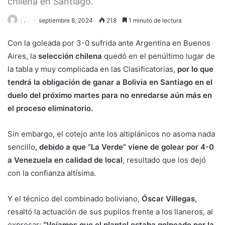
chilena en Santiago.
. .
septiembre 8, 2024
218
1 minuto de lectura
Con la goleada por 3-0 sufrida ante Argentina en Buenos
Aires, la
selección chilena
quedó en el penúltimo lugar de
la tabla y muy complicada en las Clasificatorias,
por lo que
tendrá la obligación de ganar a Bolivia en Santiago en el
duelo del próximo martes para no enredarse aún más en
el proceso eliminatorio.
Sin embargo, el cotejo ante los altiplánicos no asoma nada
sencillo,
debido a que “La Verde” viene de golear por 4-0
a Venezuela en calidad de local
, resultado que los dejó
con la confianza altísima.
Y el técnico del combinado boliviano,
Óscar Villegas
,
resaltó la actuación de sus pupilos frente a los llaneros, al
expresar:
“Veíamos que el plantel estaba golpeado por la