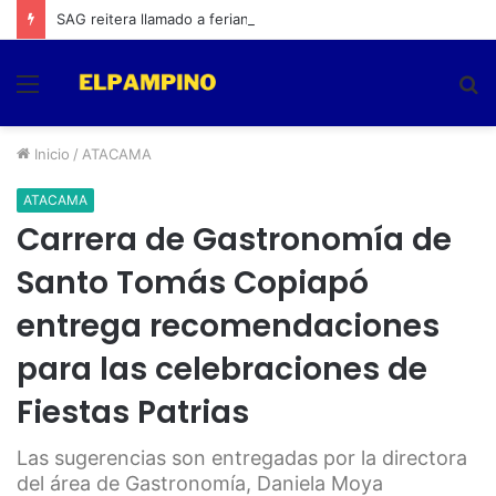
SAG reitera llamado a feriantes a inscribirse ante el servicio
Menú
B
p
Inicio
/
ATACAMA
ATACAMA
Carrera de Gastronomía de
Santo Tomás Copiapó
entrega recomendaciones
para las celebraciones de
Fiestas Patrias
Las sugerencias son entregadas por la directora
del área de Gastronomía, Daniela Moya