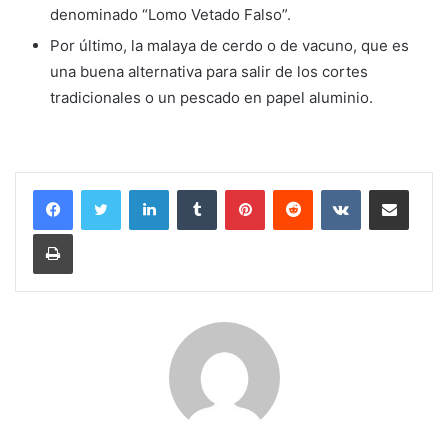
denominado “Lomo Vetado Falso”.
Por último, la malaya de cerdo o de vacuno, que es
una buena alternativa para salir de los cortes
tradicionales o un pescado en papel aluminio.
LinkedIn
Tumblr
Pinterest
Reddit
VKontakte
Compartir por corr
Imprimir