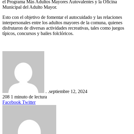
el Programa Más Adultos Mayores Autovalentes y la Oficina
Municipal del Adulto Mayor.
Esto con el objetivo de fomentar el autocuidado y las relaciones
interpersonales entre los adultos mayores de la comuna, quienes
disfrutaron de diversas actividades recreativas, tales como juegos
típicos, concursos y bailes folclóricos.
. .
septiembre 12, 2024
208
1 minuto de lectura
LinkedIn
Tumblr
Pinterest
Reddit
VKontakte
Compartir
Imprimir
Facebook
Twitter
por
correo
electrónico