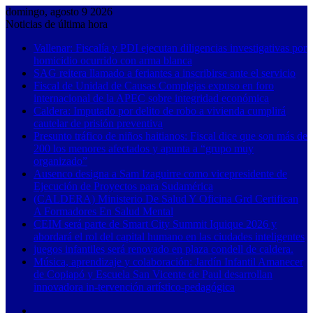
domingo, agosto 9 2026
Noticias de última hora
Vallenar: Fiscalía y PDI ejecutan diligencias investigativas por
homicidio ocurrido con arma blanca
SAG reitera llamado a feriantes a inscribirse ante el servicio
Fiscal de Unidad de Causas Complejas expuso en foro
internacional de la APEC sobre integridad económica
Caldera: Imputado por delito de robo a vivienda cumplirá
cautelar de prisión preventiva
Presunto tráfico de niños haitianos: Fiscal dice que son más de
200 los menores afectados y apunta a “grupo muy
organizado”
Ausenco designa a Sam Izaguirre como vicepresidente de
Ejecución de Proyectos para Sudamérica
(CALDERA) Ministerio De Salud Y Oficina Grd Certifican
A Formadores En Salud Mental
CEIM será parte de Smart City Summit Iquique 2026 y
abordará el rol del capital humano en las ciudades inteligentes
juegos infantiles será renovado en plaza condell de caldera.
Música, aprendizaje y colaboración: Jardín Infantil Amanecer
de Copiapó y Escuela San Vicente de Paul desarrollan
innovadora in-tervención artístico-pedagógica
Barra