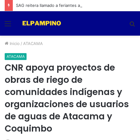
SAG reitera llamado a feriantes a inscribirse ante el servicio
Menú
B
p
Inicio
/
ATACAMA
ATACAMA
CNR apoya proyectos de
obras de riego de
comunidades indígenas y
organizaciones de usuarios
de aguas de Atacama y
Coquimbo