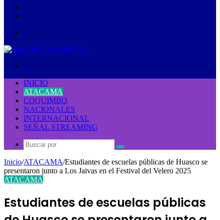
lateral
Publicación
al
Acceso
azar
Menú
Buscar
por
INICIO
ATACAMA
COQUIMBO
NACIONALES
INTERNACIONAL
SEÑAL STREAMING
Buscar
por
Inicio
/
ATACAMA
/
Estudiantes de escuelas públicas de Huasco se
presentaron junto a Los Jaivas en el Festival del Velero 2025
ATACAMA
Estudiantes de escuelas públicas
de Huasco se presentaron junto a