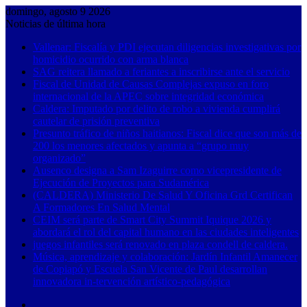
domingo, agosto 9 2026
Noticias de última hora
Vallenar: Fiscalía y PDI ejecutan diligencias investigativas por
homicidio ocurrido con arma blanca
SAG reitera llamado a feriantes a inscribirse ante el servicio
Fiscal de Unidad de Causas Complejas expuso en foro
internacional de la APEC sobre integridad económica
Caldera: Imputado por delito de robo a vivienda cumplirá
cautelar de prisión preventiva
Presunto tráfico de niños haitianos: Fiscal dice que son más de
200 los menores afectados y apunta a “grupo muy
organizado”
Ausenco designa a Sam Izaguirre como vicepresidente de
Ejecución de Proyectos para Sudamérica
(CALDERA) Ministerio De Salud Y Oficina Grd Certifican
A Formadores En Salud Mental
CEIM será parte de Smart City Summit Iquique 2026 y
abordará el rol del capital humano en las ciudades inteligentes
juegos infantiles será renovado en plaza condell de caldera.
Música, aprendizaje y colaboración: Jardín Infantil Amanecer
de Copiapó y Escuela San Vicente de Paul desarrollan
innovadora in-tervención artístico-pedagógica
Barra