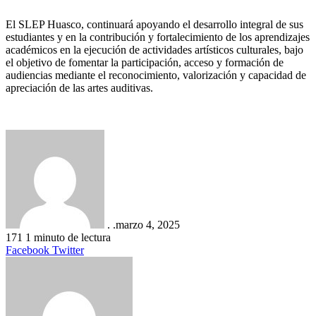
El SLEP Huasco, continuará apoyando el desarrollo integral de sus
estudiantes y en la contribución y fortalecimiento de los aprendizajes
académicos en la ejecución de actividades artísticos culturales, bajo
el objetivo de fomentar la participación, acceso y formación de
audiencias mediante el reconocimiento, valorización y capacidad de
apreciación de las artes auditivas.
. .
marzo 4, 2025
171
1 minuto de lectura
LinkedIn
Tumblr
Pinterest
Reddit
VKontakte
Compartir
Imprimir
Facebook
Twitter
por
correo
electrónico