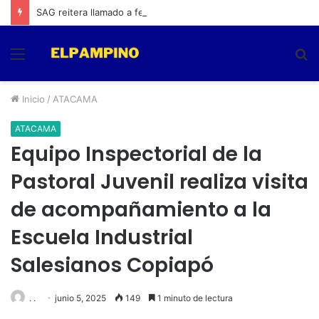
SAG reitera llamado a feriantes a inscribirse ante el servicio
Menú
B
p
Inicio
/
ATACAMA
ATACAMA
Equipo Inspectorial de la
Pastoral Juvenil realiza visita
de acompañamiento a la
Escuela Industrial
Salesianos Copiapó
. .
junio 5, 2025
149
1 minuto de lectura