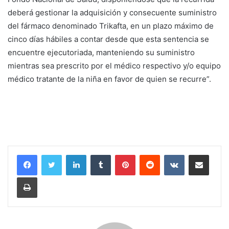
deberá gestionar la adquisición y consecuente suministro
del fármaco denominado Trikafta, en un plazo máximo de
cinco días hábiles a contar desde que esta sentencia se
encuentre ejecutoriada, manteniendo su suministro
mientras sea prescrito por el médico respectivo y/o equipo
médico tratante de la niña en favor de quien se recurre”.
LinkedIn
Tumblr
Pinterest
Reddit
VKontakte
Compartir por corr
Imprimir