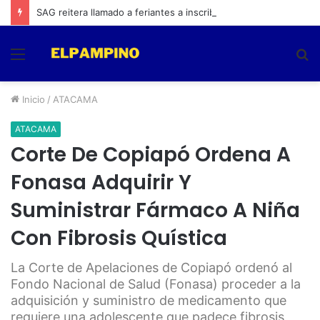
SAG reitera llamado a feriantes a inscribirse ante el servicio
Menú
B
p
Inicio
/
ATACAMA
ATACAMA
Corte De Copiapó Ordena A
Fonasa Adquirir Y
Suministrar Fármaco A Niña
Con Fibrosis Quística
La Corte de Apelaciones de Copiapó ordenó al
Fondo Nacional de Salud (Fonasa) proceder a la
adquisición y suministro de medicamento que
requiere una adolescente que padece fibrosis