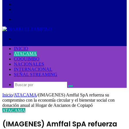
lateral
Publicación
al
Acceso
azar
Menú
Buscar
por
INICIO
ATACAMA
COQUIMBO
NACIONALES
INTERNACIONAL
SEÑAL STREAMING
Buscar
por
Inicio
/
ATACAMA
/
(IMAGENES) Amffal SpA refuerza su
compromiso con la economía circular y el bienestar social con
donación anual al Hogar de Ancianos de Copiapó
ATACAMA
(IMAGENES) Amffal SpA refuerza