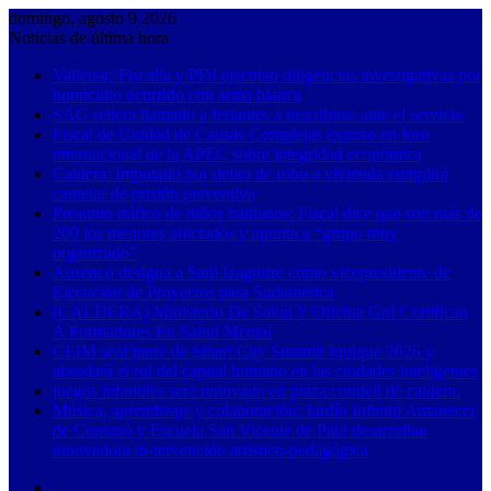
domingo, agosto 9 2026
Noticias de última hora
Vallenar: Fiscalía y PDI ejecutan diligencias investigativas por
homicidio ocurrido con arma blanca
SAG reitera llamado a feriantes a inscribirse ante el servicio
Fiscal de Unidad de Causas Complejas expuso en foro
internacional de la APEC sobre integridad económica
Caldera: Imputado por delito de robo a vivienda cumplirá
cautelar de prisión preventiva
Presunto tráfico de niños haitianos: Fiscal dice que son más de
200 los menores afectados y apunta a “grupo muy
organizado”
Ausenco designa a Sam Izaguirre como vicepresidente de
Ejecución de Proyectos para Sudamérica
(CALDERA) Ministerio De Salud Y Oficina Grd Certifican
A Formadores En Salud Mental
CEIM será parte de Smart City Summit Iquique 2026 y
abordará el rol del capital humano en las ciudades inteligentes
juegos infantiles será renovado en plaza condell de caldera.
Música, aprendizaje y colaboración: Jardín Infantil Amanecer
de Copiapó y Escuela San Vicente de Paul desarrollan
innovadora in-tervención artístico-pedagógica
Barra