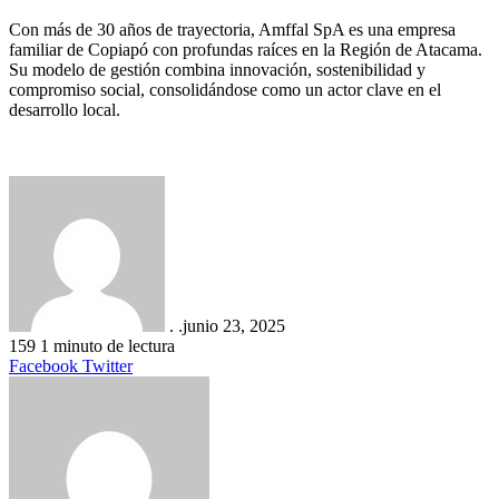
Con más de 30 años de trayectoria, Amffal SpA es una empresa
familiar de Copiapó con profundas raíces en la Región de Atacama.
Su modelo de gestión combina innovación, sostenibilidad y
compromiso social, consolidándose como un actor clave en el
desarrollo local.
. .
junio 23, 2025
159
1 minuto de lectura
LinkedIn
Tumblr
Pinterest
Reddit
VKontakte
Compartir
Imprimir
Facebook
Twitter
por
correo
electrónico