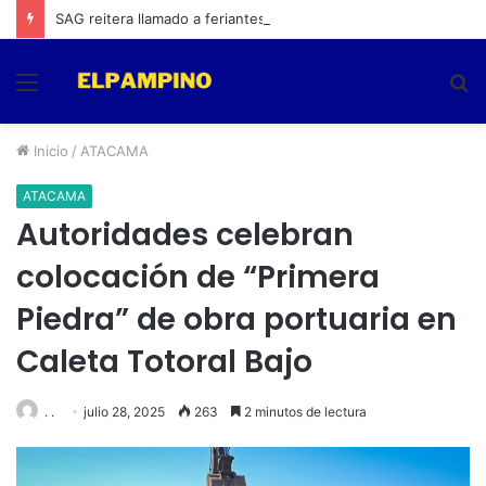
SAG reitera llamado a feriantes a inscribirse ante el servicio
Menú
B
p
Inicio
/
ATACAMA
ATACAMA
Autoridades celebran
colocación de “Primera
Piedra” de obra portuaria en
Caleta Totoral Bajo
. .
julio 28, 2025
263
2 minutos de lectura