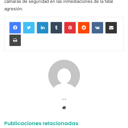
cámaras de seguridad en las inmediaciones de la fatal
agresión.
LinkedIn
Tumblr
Pinterest
Reddit
VKontakte
Compartir por corr
Imprimir
. .
Sitio
web
Publicaciones relacionadas