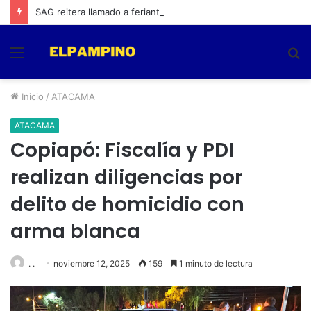
SAG reitera llamado a feriantes a inscribirse ante el servicio
Menú
B
p
Inicio
/
ATACAMA
ATACAMA
Copiapó: Fiscalía y PDI
realizan diligencias por
delito de homicidio con
arma blanca
. .
noviembre 12, 2025
159
1 minuto de lectura