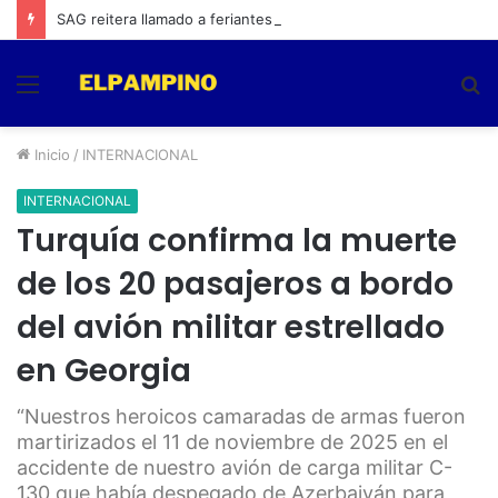
SAG reitera llamado a feriantes a inscribirse ante el servicio
Menú
B
p
Inicio
/
INTERNACIONAL
INTERNACIONAL
Turquía confirma la muerte
de los 20 pasajeros a bordo
del avión militar estrellado
en Georgia
“Nuestros heroicos camaradas de armas fueron
martirizados el 11 de noviembre de 2025 en el
accidente de nuestro avión de carga militar C-
130 que había despegado de Azerbaiyán para