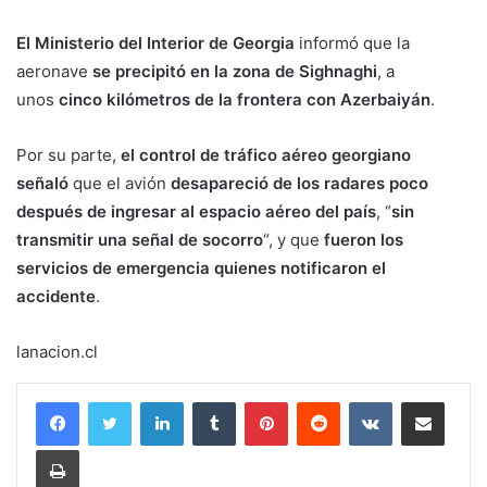
El Ministerio del Interior de Georgia
informó que la
aeronave
se precipitó en la zona de Sighnaghi
, a
unos
cinco kilómetros de la frontera con Azerbaiyán
.
Por su parte,
el control de tráfico aéreo georgiano
señaló
que el avión
desapareció de los radares poco
después de ingresar al espacio aéreo del país
, “
sin
transmitir una señal de socorro
“, y que
fueron los
servicios de emergencia quienes notificaron el
accidente
.
lanacion.cl
LinkedIn
Tumblr
Pinterest
Reddit
VKontakte
Compartir por corr
Imprimir