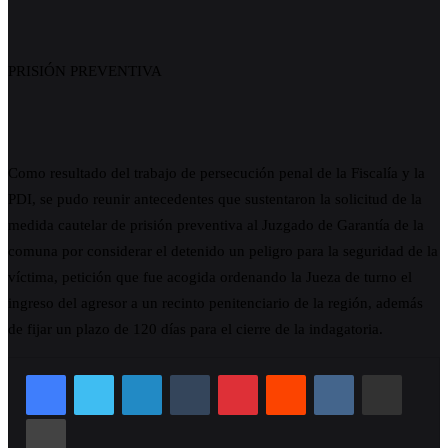
PRISIÓN PREVENTIVA
Como resultado del trabajo de persecución penal de la Fiscalía y la
PDI, se pudo reunir antecedentes que sustentaron la solicitud de la
medida cautelar de prisión preventiva al Juzgado de Garantía de la
comuna por considerar el detenido un peligro para la seguridad de la
víctima, petición que fue acogida ordenando la Jueza de turno el
ingreso del agresor a un recinto penitenciario de la región, además
de fijar un plazo de 120 días para el cierre de la indagatoria.
LinkedIn
Tumblr
Pinterest
Reddit
VKontakte
Compartir por correo 
Imprimir