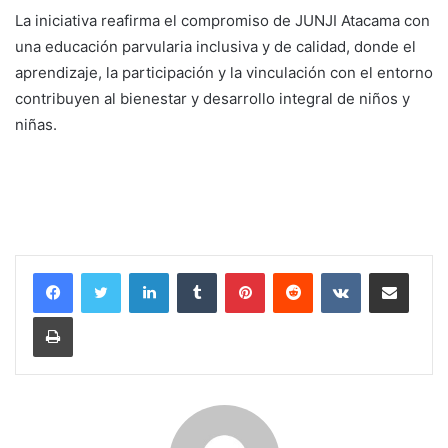
La iniciativa reafirma el compromiso de JUNJI Atacama con
una educación parvularia inclusiva y de calidad, donde el
aprendizaje, la participación y la vinculación con el entorno
contribuyen al bienestar y desarrollo integral de niños y
niñas.
LinkedIn
Tumblr
Pinterest
Reddit
VKontakte
Compartir por corr
Imprimir