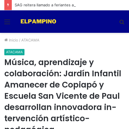
SAG reitera llamado a feriantes a inscribirse ante el servicio
Menú
B
p
Inicio
/
ATACAMA
ATACAMA
Música, aprendizaje y
colaboración: Jardín Infantil
Amanecer de Copiapó y
Escuela San Vicente de Paul
desarrollan innovadora in-
tervención artístico-