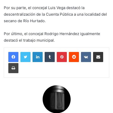
Por su parte, el concejal Luis Vega destacó la
descentralización de la Cuenta Pública a una localidad del
secano de Río Hurtado.
Por último, el concejal Rodrigo Hernández igualmente
destacó el trabajo municipal.
LinkedIn
Tumblr
Pinterest
Reddit
VKontakte
Compartir por corr
Imprimir