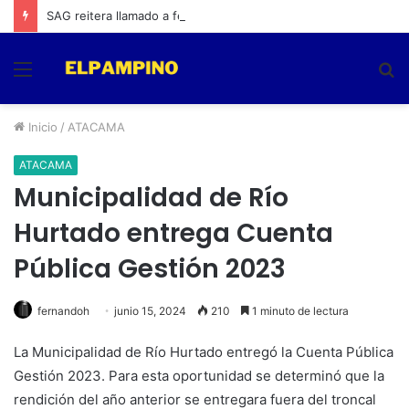
SAG reitera llamado a feriantes a inscribirse ante el servicio
Menú
B
p
Inicio
/
ATACAMA
ATACAMA
Municipalidad de Río
Hurtado entrega Cuenta
Pública Gestión 2023
fernandoh
junio 15, 2024
210
1 minuto de lectura
La Municipalidad de Río Hurtado entregó la Cuenta Pública
Gestión 2023. Para esta oportunidad se determinó que la
rendición del año anterior se entregara fuera del troncal