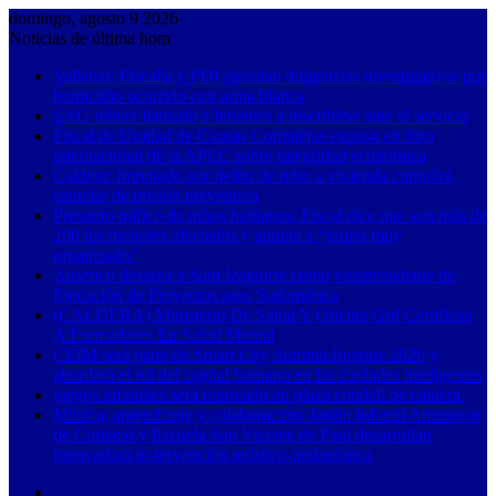
domingo, agosto 9 2026
Noticias de última hora
Vallenar: Fiscalía y PDI ejecutan diligencias investigativas por
homicidio ocurrido con arma blanca
SAG reitera llamado a feriantes a inscribirse ante el servicio
Fiscal de Unidad de Causas Complejas expuso en foro
internacional de la APEC sobre integridad económica
Caldera: Imputado por delito de robo a vivienda cumplirá
cautelar de prisión preventiva
Presunto tráfico de niños haitianos: Fiscal dice que son más de
200 los menores afectados y apunta a “grupo muy
organizado”
Ausenco designa a Sam Izaguirre como vicepresidente de
Ejecución de Proyectos para Sudamérica
(CALDERA) Ministerio De Salud Y Oficina Grd Certifican
A Formadores En Salud Mental
CEIM será parte de Smart City Summit Iquique 2026 y
abordará el rol del capital humano en las ciudades inteligentes
juegos infantiles será renovado en plaza condell de caldera.
Música, aprendizaje y colaboración: Jardín Infantil Amanecer
de Copiapó y Escuela San Vicente de Paul desarrollan
innovadora in-tervención artístico-pedagógica
Barra