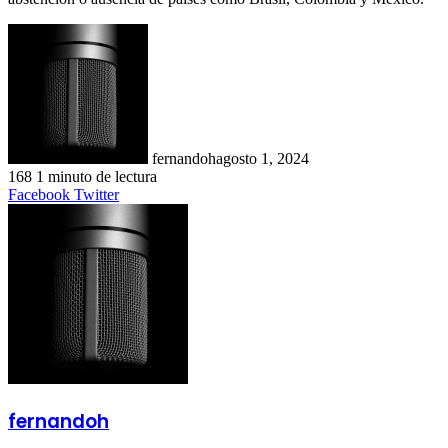
fernandoh
agosto 1, 2024
168
1 minuto de lectura
LinkedIn
Tumblr
Pinterest
Reddit
VKontakte
Compartir
Imprimir
Facebook
Twitter
por
correo
electrónico
fernandoh