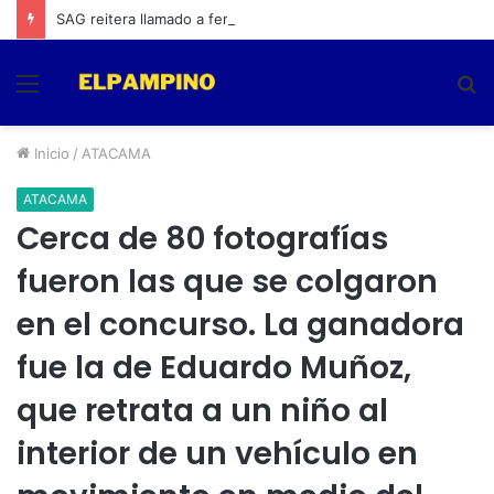
SAG reitera llamado a feriantes a inscribirse ante el servicio
Menú
B
p
Inicio
/
ATACAMA
ATACAMA
Cerca de 80 fotografías
fueron las que se colgaron
en el concurso. La ganadora
fue la de Eduardo Muñoz,
que retrata a un niño al
interior de un vehículo en