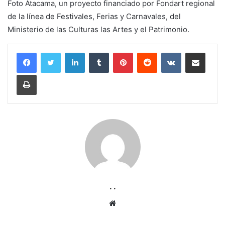
Foto Atacama, un proyecto financiado por Fondart regional
de la línea de Festivales, Ferias y Carnavales, del
Ministerio de las Culturas las Artes y el Patrimonio.
LinkedIn
Tumblr
Pinterest
Reddit
VKontakte
Compartir por corr
Imprimir
. .
Sitio
web