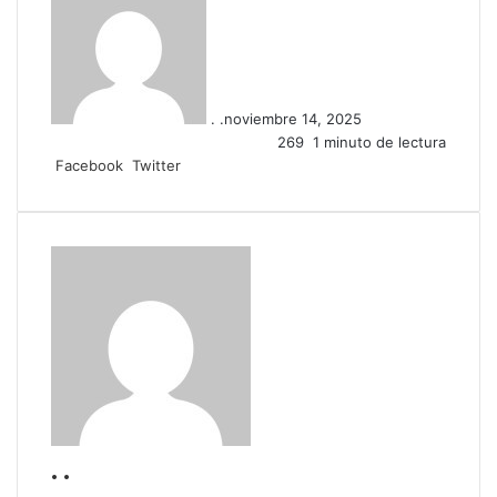
. .
noviembre 14, 2025
269
1 minuto de lectura
LinkedIn
Tumblr
Pinterest
Reddit
VKontakte
Compartir
Imprimir
Facebook
Twitter
por
correo
electrónico
. .